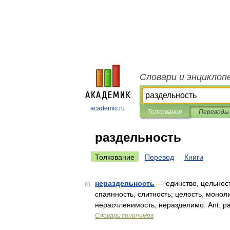
Словари и энциклоп
academic.ru
Толкования
Переводы
раздельность
Толкование
Перевод
Книги
нераздельность
— единство, цельност
81
спаянность, слитность; целость, монол
нерасчленимость, неразделимо. Ant. р
Словарь синонимов