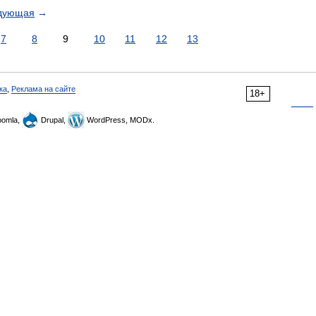
дующая
→
7
8
9
10
11
12
13
ка
,
Реклама на сайте
18+
omla,
Drupal,
WordPress, MODx.