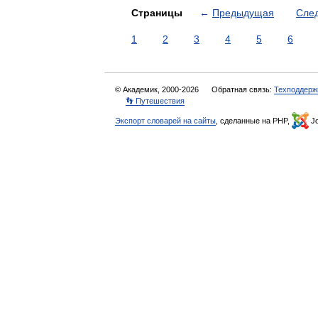
Страницы
←
Предыдущая
Сле
1
2
3
4
5
6
© Академик, 2000-2026
Обратная связь:
Техподдерж
👣 Путешествия
Экспорт словарей на сайты
, сделанные на PHP,
Jo