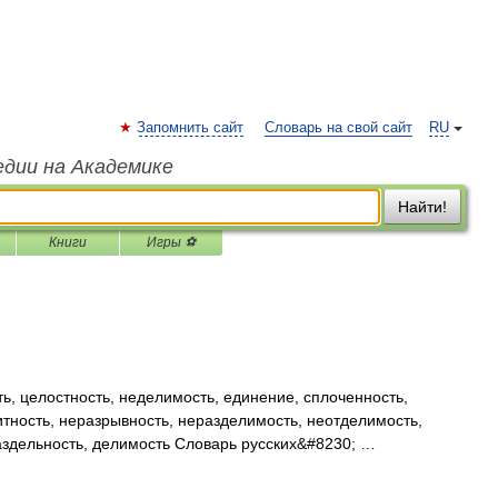
Запомнить сайт
Словарь на свой сайт
RU
едии на Академике
Найти!
Книги
Игры ⚽
ь, целостность, неделимость, единение, сплоченность,
итность, неразрывность, неразделимость, неотделимость,
аздельность, делимость Словарь русских&#8230; …