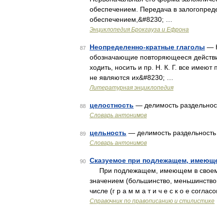
обеспечением. Передача в залогопред
обеспечением,&#8230; …
Энциклопедия Брокгауза и Ефрона
Неопределенно-кратные глаголы
— 
87
обозначающие повторяющееся действие
ходить, носить и пр. Н. К. Г. все имею
не являются их&#8230; …
Литературная энциклопедия
целостность
— делимость раздельнос
88
Словарь антонимов
цельность
— делимость раздельность
89
Словарь антонимов
Сказуемое при подлежащем, имеюще
90
При подлежащем, имеющем в своем с
значением (большинство, меньшинство, 
числе (г р а м м а т и ч е с к о е согла
Справочник по правописанию и стилистике