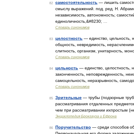
самостоятельность
— лишить самосто
82
смыслу выражений. под. ред. Н. Абрамо
независимость, автономность; самости
единоличность,&#8230; …
Словарь синонимов
целостность
— единство, цельность, 
83
общность, невредимость, нерасчленимо
слитность, организм, унитарность, моно
Словарь синонимов
цельность
— единство, целостность, н
84
законченность, неповрежденность, неи
самоцельность, неразрывность, самодо
Словарь синонимов
Зрительные
— трубы (подзорные труб
85
рассматривания отдаленных предмето
чем при рассматривании ихпростым (н
Энциклопедия Брокгауза и Ефрона
Поручительство
— среди способов об
86
Первоначальная его форма заложничес