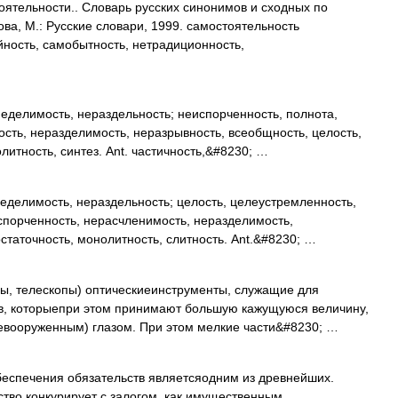
ятельности.. Словарь русских синонимов и сходных по
ва, М.: Русские словари, 1999. самостоятельность
йность, самобытность, нетрадиционность,
неделимость, нераздельность; неиспорченность, полнота,
сть, неразделимость, неразрывность, всеобщность, целость,
литность, синтез. Ant. частичность,&#8230; …
еделимость, нераздельность; целость, целеустремленность,
спорченность, нерасчленимость, неразделимость,
статочность, монолитность, слитность. Ant.&#8230; …
ы, телескопы) оптическиеинструменты, служащие для
в, которыепри этом принимают большую кажущуюся величину,
евооруженным) глазом. При этом мелкие части&#8230; …
еспечения обязательств являетсяодним из древнейших.
тво конкурирует с залогом, как имущественным